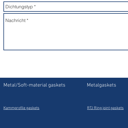
Metal/Soft-material gaskets
Metalgaskets
Kammprofile gaskets
RTJ Ring joint gaskets